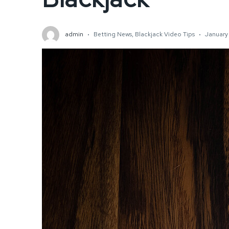
admin
Betting News
,
Blackjack Video Tips
January