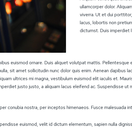
ullamcorper dolor. Aliquam
viverra. Ut et dui porttito
lacus, lobortis non pretium
dictumst. Duis imperdiet
ibus euismod ornare. Duis aliquet volutpat mattis. Pellentesque en
 nulla, sit amet sollicitudin nunc dolor quis enim. Aenean dapibus lao
 Aliquam ultrices mi magna, vestibulum euismod elit iaculis et. Mauri
rdiet justo justo, a aliquam lacus eleifend ac. Suspendisse ut max
 per conubia nostra, per inceptos himenaeos. Fusce malesuada int
ndisse euismod, velit id dictum elementum, sapien nulla dignissim