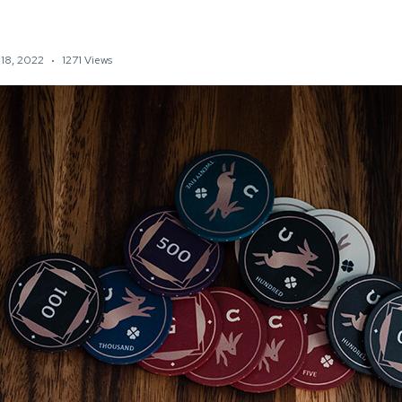
 18, 2022
1271 Views