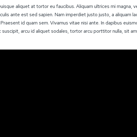
 Quisque aliquet at tortor eu faucibus. Aliquam ultrices mi magna, v
ulis ante est sed sapien. Nam imperdiet justo justo, a aliquam l
. Praesent id quam sem. Vivamus vitae nisi ante. In dapibus euism
 suscipit, arcu id aliquet sodales, tortor arcu porttitor nulla, sit